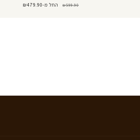
מחיר
מחיר
החל מ-₪479.90
₪599.90
רגיל
מבצע