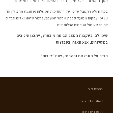
משך המשלוח בפועל תלוי בחברות השילוח ואינו תמיד בשליטתנו.
במידה ולא התקבל עדכון על התקדמות המשלוח או הגעת החבילה
עד
10 ימי עסקים ממועד קבלת מספר המעקב
, נשמח שתפנו אלינו ונבדוק
את הנושא מול הגורמים הרלוונטיים.
שימו לב: בעקבות המצב הביטחוני בארץ, ייתכנו עיכובים
במשלוחים, אנא האזרו בסבלנות.
תודה על הסבלנות וההבנה, צוות ״קירות״
ברכות קיר
תמונות צדיקים
הנמכרים ביותר