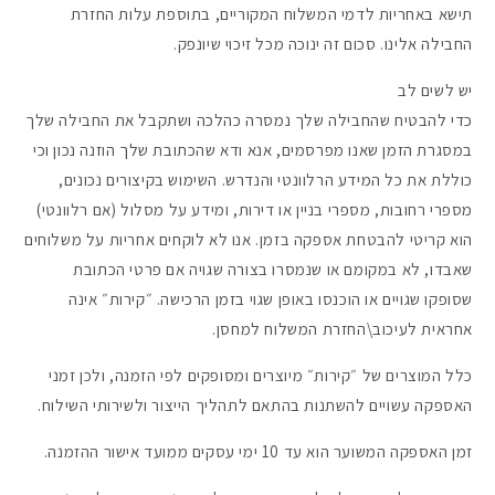
תישא באחריות לדמי המשלוח המקוריים, בתוספת עלות החזרת
החבילה אלינו. סכום זה ינוכה מכל זיכוי שיונפק.
יש לשים לב
כדי להבטיח שהחבילה שלך נמסרה כהלכה ושתקבל את החבילה שלך
במסגרת הזמן שאנו מפרסמים, אנא ודא שהכתובת שלך הוזנה נכון וכי
כוללת את כל המידע הרלוונטי והנדרש. השימוש בקיצורים נכונים,
מספרי רחובות, מספרי בניין או דירות, ומידע על מסלול (אם רלוונטי)
הוא קריטי להבטחת אספקה בזמן. אנו לא לוקחים אחריות על משלוחים
שאבדו, לא במקומם או שנמסרו בצורה שגויה אם פרטי הכתובת
שסופקו שגויים או הוכנסו באופן שגוי בזמן הרכישה. ״קירות״ אינה
אחראית לעיכוב\החזרת המשלוח למחסן.
כלל המוצרים של
״קירות״
מיוצרים ומסופקים לפי הזמנה, ולכן זמני
האספקה עשויים להשתנות בהתאם לתהליך הייצור ולשירותי השילוח.
זמן האספקה המשוער הוא
עד 10 ימי עסקים
ממועד אישור ההזמנה.