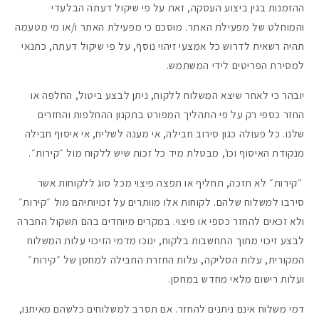
ההזמנות בגין ביצוע העסקה, זאת על פי שיקול דעתה הבלעדי
והמוחלט של מפעילת האתר. מוסכם כי מפעילת האתר ו/או מי מטעמה
תהיה רשאית לדרוש כל אמצעי זיהוי נוסף, על פי שיקול דעתה, כתנאי
למסירת הפריטים לידי המשתמש.
יובהר כי לאחר שיצא המשלוח ללקוח, ניתן לבצע ביטול, החלפה או
החזר כספי רק על פי התהליך המפורט בתקנון ההחלפות והחזרים
שלנו. כל פעולה כגון סירוב חבילה, אי מענה לשליח, אי איסוף חבילה
מנקודת האיסוף וכו', מבטלת מיד כל זכות שיש ללקוח מול ״קירות״.
״קירות״ לא תזכה, תחליף או תפצה פיצוי מכל סוג ללקוחות אשר
סירבו למשלוח שלהם. לקוחות אלו מוותרים על זכויותיהם מול ״קירות״
ולא זכאים להחזר כספי או פיצוי. במקרים מיוחדים בהם תשקול החברה
לבצע זיכוי מתוך התחשבות בלקוח, ינוכו מדמי הזיכוי עלות המשלוח
המקורית, עלות הסליקה, עלות החזרת החבילה למחסן של ״קירות״
ועלות רישום מלאי מחדש במחסן.
דמי משלוח אינם ניתנים להחזר. אם תסרב למשלוחים כלשהם מאיתנו,