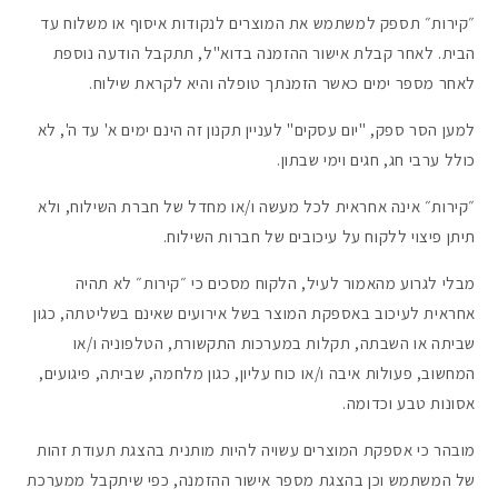
״קירות״ תספק למשתמש את המוצרים לנקודות איסוף או משלוח עד
הבית. לאחר קבלת אישור ההזמנה בדוא"ל, תתקבל הודעה נוספת
לאחר מספר ימים כאשר הזמנתך טופלה והיא לקראת שילוח.
למען הסר ספק, "יום עסקים" לעניין תקנון זה הינם ימים א' עד ה', לא
כולל ערבי חג, חגים וימי שבתון.
״קירות״ אינה אחראית לכל מעשה ו/או מחדל של חברת השילוח, ולא
תיתן פיצוי ללקוח על עיכובים של חברות השילוח.
מבלי לגרוע מהאמור לעיל, הלקוח מסכים כי ״קירות״ לא תהיה
אחראית לעיכוב באספקת המוצר בשל אירועים שאינם בשליטתה, כגון
שביתה או השבתה, תקלות במערכות התקשורת, הטלפוניה ו/או
המחשוב, פעולות איבה ו/או כוח עליון, כגון מלחמה, שביתה, פיגועים,
אסונות טבע וכדומה.
מובהר כי אספקת המוצרים עשויה להיות מותנית בהצגת תעודת זהות
של המשתמש וכן בהצגת מספר אישור ההזמנה, כפי שיתקבל ממערכת